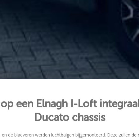
op een Elnagh I-Loft integra
Ducato chassis
 en de bladveren werden luchtbalgen bijgemonteerd. Deze zullen de o