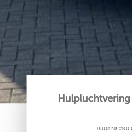
Hulpluchtvering 
Tussen het chassis