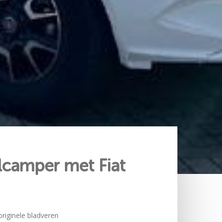
alcamper met Fiat
riginele bladveren