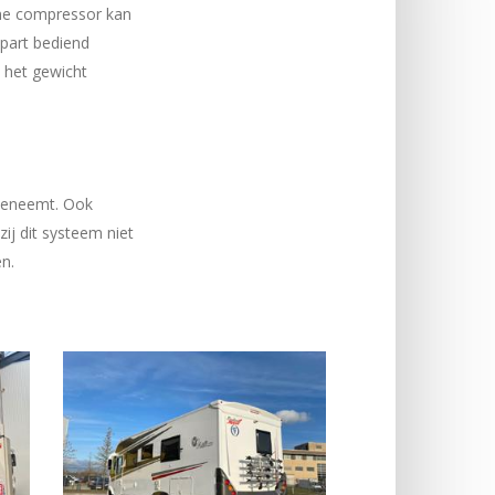
ine compressor kan
apart bediend
n het gewicht
toeneemt. Ook
ij dit systeem niet
n.