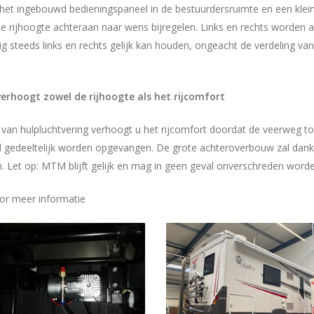
 het ingebouwd bedieningspaneel in de bestuurdersruimte en een kle
e rijhoogte achteraan naar wens bijregelen. Links en rechts worden 
ig steeds links en rechts gelijk kan houden, ongeacht de verdeling va
erhoogt zowel de rijhoogte als het rijcomfort
 van hulpluchtvering verhoogt u het rijcomfort doordat de veerweg 
al gedeeltelijk worden opgevangen. De grote achteroverbouw zal dankz
n. Let op: MTM blijft gelijk en mag in geen geval onverschreden worde
or meer informatie