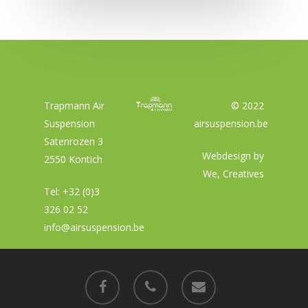
gemakkelijker in en uit te laden.
Trapmann Air
© 2022
Suspension
airsuspension.be
Satenrozen 3
Webdesign by
2550 Kontich
We, Creatives
Tel:
+32 (0)3
326 02 52
info@airsuspension.be
facebook
phone
email