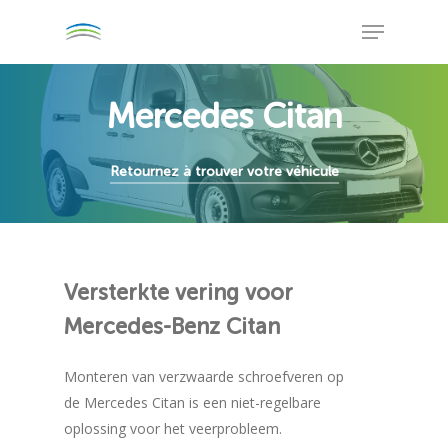
Skip
Menu
to
Close
main
Menu
content
Mercedes Citan
Retournez à trouver votre véhicule
Versterkte
vering
voor
Mercedes-Benz
Citan
Monteren van verzwaarde schroefveren op
de Mercedes Citan is een niet-regelbare
oplossing voor het veerprobleem.