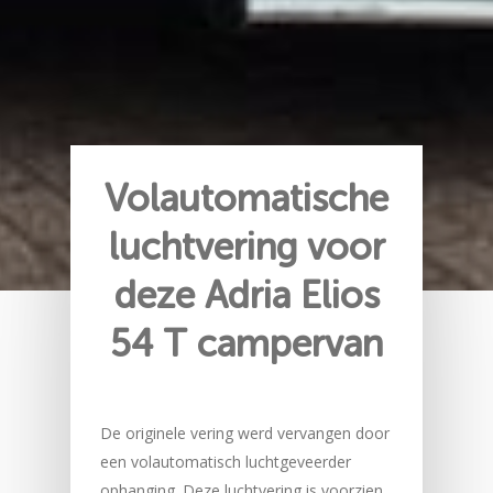
Volautomatische
luchtvering voor
deze Adria Elios
54 T campervan
De originele vering werd vervangen door
een volautomatisch luchtgeveerder
ophanging. Deze luchtvering is voorzien