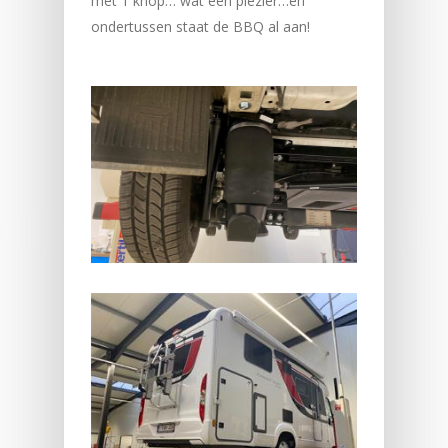
met 1 knop… wat een plezier…en
ondertussen staat de BBQ al aan!