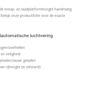
jk de instap- en laadplatformhoogte handmatig
 Bekijk onze productfiche voor de exacte
lautomatische
luchtvering
gen/overhellen
en veiligheid
geladen/zwaar geladen
n rijhoogte (in stilstand)