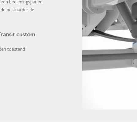
a een bedieningspaneel
 de bestuurder de
ransit
custom
aden toestand