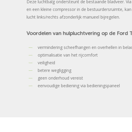
Deze luchtbalg ondersteunt de bestaande bladveer. Vi
en een kleine compressor in de bestuurdersruimte, kan
lucht links/rechts afzonderlijk manueel bijregelen.
Voordelen
van
hulpluchtvering
op
de
Ford
T
vermindering scheefhangen en overhellen in bel
optimalisatie van het rijcomfort
veiligheid
betere wegligging
geen onderhoud vereist
eenvoudige bediening via bedieningspaneel