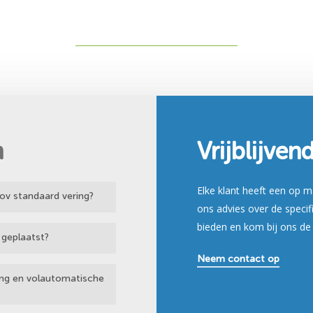
n
Vrijblijven
Elke klant heeft een op 
tov standaard vering?
ons advies over de speci
bieden en kom bij ons de
 geplaatst?
n toestand rondrijdt
Neem contact op
n het voertuig
en indien er voldoende
ring en volautomatische
e aanpassen zodat u bvb
de meeste pick-ups,
g ontwikkeld. Wilt u