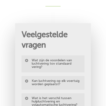
Veelgestelde
vragen
Wat zijn de voordelen van
luchtvering tov standaard
vering?
– beter rijcomfort in alle
Kan luchtvering op elk voertuig
omstandigheden
worden geplaatst?
– veel veiliger wanner het voertuig in
Neen, de producent ontwikkelt enkel
beladen toestand rondrijdt
Wat is het verschil tussen
systemen indien er voldoende vraag
hulpluchtvering en
– automatisch wegwerken van
volautomatische luchtvering?