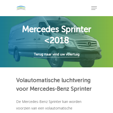
Skip
Menu
to
Close
main
Menu
content
Mercedes Sprinter
<2018
Terug naar vind uw voertuig
Volautomatische
luchtvering
voor
Mercedes-Benz
Sprinter
De Mercedes-Benz Sprinter kan worden
voorzien van een volautomatische