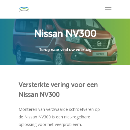
Skip
Menu
to
Close
main
Menu
content
Nissan NV300
Terug naar vind uw voertuig
Versterkte
vering
voor
een
Nissan
NV300
Monteren van verzwaarde schroefveren op
de Nissan NV300 is een niet-regelbare
oplossing voor het veerprobleem.