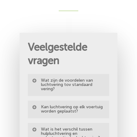
Veelgestelde
vragen
Wat zijn de voordelen van
luchtvering tov standaard
vering?
– beter rijcomfort in alle
Kan luchtvering op elk voertuig
omstandigheden
worden geplaatst?
– veel veiliger wanner het voertuig in
Neen, de producent ontwikkelt enkel
beladen toestand rondrijdt
Wat is het verschil tussen
systemen indien er voldoende vraag
hulpluchtvering en
– automatisch wegwerken van