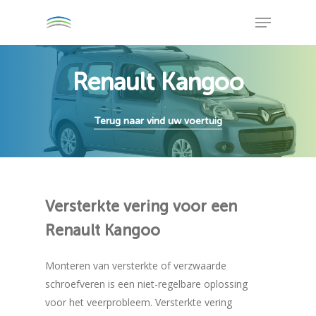
Skip
Menu
to
Close
main
Menu
content
Renault Kangoo
Terug naar vind uw voertuig
Versterkte
vering
voor
een
Renault
Kangoo
Monteren van versterkte of verzwaarde
schroefveren is een niet-regelbare oplossing
voor het veerprobleem. Versterkte vering