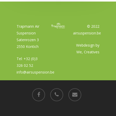
Trapmann Air
© 2022
Suspension
airsuspension.be
Satenrozen 3
Webdesign by
2550 Kontich
We, Creatives
Tel:
+32 (0)3
326 02 52
info@airsuspension.be
facebook
phone
email