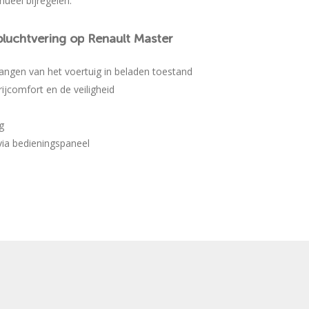
nueel bijregelen.
pluchtvering
op
Renault
Master
angen van het voertuig in beladen toestand
rijcomfort en de veiligheid
g
via bedieningspaneel