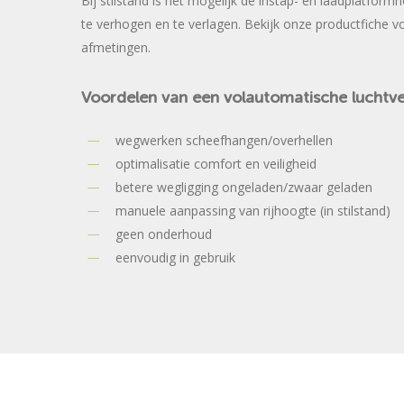
Bij stilstand is het mogelijk de instap- en laadplatfor
te verhogen en te verlagen. Bekijk onze productfiche v
afmetingen.
Voordelen
van
een
volautomatische
luchtv
wegwerken scheefhangen/overhellen
optimalisatie comfort en veiligheid
betere wegligging ongeladen/zwaar geladen
manuele aanpassing van rijhoogte (in stilstand)
geen onderhoud
eenvoudig in gebruik