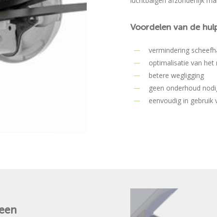
luchtbalgen afzonderlijk ma
Voordelen
van
de
hul
vermindering scheefh
optimalisatie van het 
betere wegligging
geen onderhoud nodi
eenvoudig in gebruik 
een