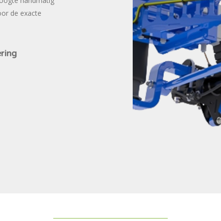
mhoogte handmatig
oor de exacte
ering