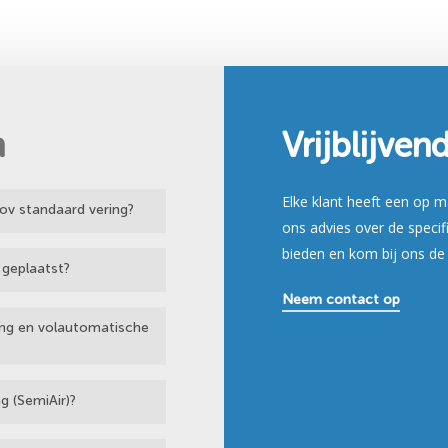
n
Vrijblijven
Elke klant heeft een op 
tov standaard vering?
ons advies over de speci
bieden en kom bij ons de
 geplaatst?
n toestand rondrijdt
Neem contact op
n het voertuig
en indien er voldoende
ring en volautomatische
e aanpassen zodat u bvb
de meeste pick-ups,
g ontwikkeld. Wilt u
ussen aan iedere kant
rden van luchtvering?
g (SemiAir)?
erder
ssing en heeft enkel
estand kan u aan de