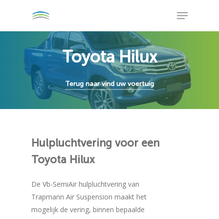
Skip
Menu
to
Close
main
Menu
content
Toyota Hilux
Terug naar vind uw voertuig
Hulpluchtvering
voor
een
Toyota
Hilux
De Vb-SemiAir hulpluchtvering van
Trapmann Air Suspension maakt het
mogelijk de vering, binnen bepaalde