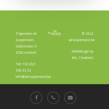
Trapmann Air
© 2022
Suspension
airsuspension.be
Satenrozen 3
Webdesign by
2550 Kontich
We, Creatives
Tel:
+32 (0)3
326 02 52
info@airsuspension.be
facebook
phone
email